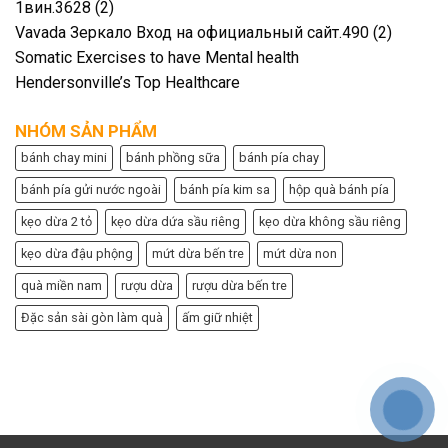
1вин.3628 (2)
Vavada Зеркало Вход на официальный сайт.490 (2)
Somatic Exercises to have Mental health
Hendersonville’s Top Healthcare
NHÓM SẢN PHẨM
bánh chay mini
bánh phồng sữa
bánh pía chay
bánh pía gửi nước ngoài
bánh pía kim sa
hộp quà bánh pía
kẹo dừa 2 tỏ
kẹo dừa dứa sầu riêng
kẹo dừa không sầu riêng
kẹo dừa đậu phộng
mứt dừa bến tre
mứt dừa non
quà miền nam
rượu dừa
rượu dừa bến tre
Đặc sản sài gòn làm quà
ấm giữ nhiệt