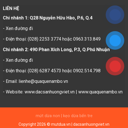
LIÊN HỆ
Chi nhánh 1: Q28 Nguyễn Hữu Hào, P.6, Q.4
-
Xen đường đi
- Điện thoại: (028) 2253 3774 hoặc 0963.313.849
Chi nhánh 2: 490 Phan Xích Long, P.3, Q.Phú Nhuận
-
Xen đường đi
- Điện thoại: (028) 6287 4573 hoặc 0902.514.798
- Email: lienhe@quaquenambo.vn
- Website: www.dacsanhuongviet.vn | www.quaquenambo.vn
mứt dừa non
|
kẹo dừa bến tre
Copyright 2026 © mutdua.vn | dacsanhuongviet.vn