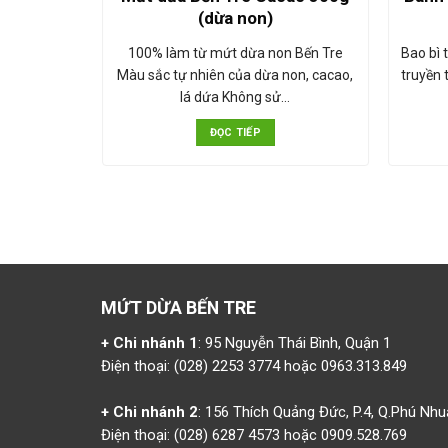
(dừa non)
 hợp gửi đi
100% làm từ mứt dừa non Bến Tre
Bao bì 
...) Bao bì
Màu sắc tự nhiên của dừa non, cacao,
truyền 
nh…
lá dứa Không sử…
ĐỌC TIẾP
MỨT DỪA BẾN TRE
+ Chi nhánh 1
: 95 Nguyễn Thái Bình, Quận 1
Điện thoại: (028) 2253 3774 hoặc 0963.313.849
+ Chi nhánh 2
: 156 Thích Quảng Đức, P.4, Q.Phú Nh
Điện thoại: (028) 6287 4573 hoặc 0909.528.769