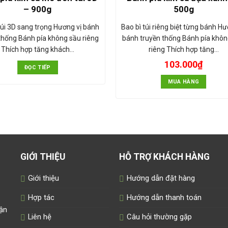
– 900g
500g
túi 3D sang trọng Hương vị bánh
Bao bì túi riêng biệt từng bánh Hư
thống Bánh pía không sầu riêng
bánh truyền thống Bánh pía khôn
Thích hợp tăng khách…
riêng Thích hợp tăng…
103.000
₫
ĐỌC TIẾP
MUA HÀNG
GIỚI THIỆU
HỖ TRỢ KHÁCH HÀNG
Giới thiệu
Hướng dẫn đặt hàng
Hợp tác
Hướng dẫn thanh toán
uận
Liên hệ
Câu hỏi thường gặp