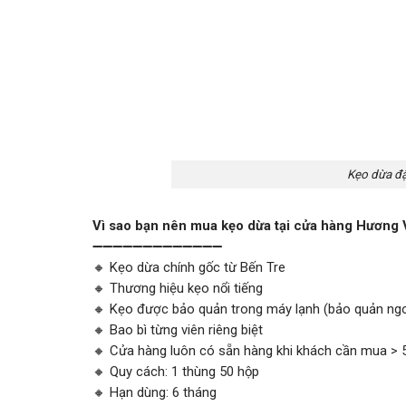
Kẹo dừa đậ
Vì sao bạn nên mua kẹo dừa tại cửa hàng Hương 
➖➖➖➖➖➖➖➖➖➖➖➖➖
🔸 Kẹo dừa chính gốc từ Bến Tre
🔸 Thương hiệu kẹo nổi tiếng
🔸 Kẹo được bảo quản trong máy lạnh (bảo quản ngoà
🔸 Bao bì từng viên riêng biệt
🔸 Cửa hàng luôn có sẵn hàng khi khách cần mua > 
🔸 Quy cách: 1 thùng 50 hộp
🔸 Hạn dùng: 6 tháng