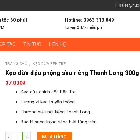
sales@huon
u tốc 60 phút
Hotline: 0963 313 849
CM
tư vấn 24/7 miễn phí
ỢP TÁC
TIN TỨC
LIÊN HỆ
TRANG CHỦ
KẸO DỪA BẾN TRE
/
Kẹo dừa đậu phộng sầu riêng Thanh Long 300g
37.000
₫
Kẹo dừa chính gốc Bến Tre
Hương vị kẹo truyền thống
Thương hiệu nổi tiếng Thanh Long
Bao bì sang trọng riêng biệt từng viên
MUA HÀNG