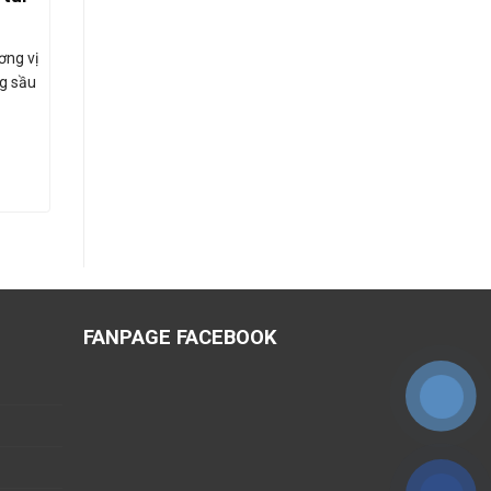
6 vị bánh 900g
ơng vị
Hôp quà gồm 6 vị bánh khác nhau
g sầu
Bao bì túi riêng biệt từng bánh Hương vị
bánh truyền thống…
190.000
₫
MUA HÀNG
FANPAGE FACEBOOK