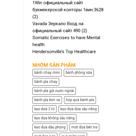
1Win официальный сайт
букмекерской конторы 1вин.3628
(2)
Vavada Зеркало Вход на
официальный сайт.490 (2)
Somatic Exercises to have Mental
health
Hendersonville’s Top Healthcare
NHÓM SẢN PHẨM
bánh chay mini
bánh phồng sữa
bánh pía chay
bánh pía gửi nước ngoài
bánh pía kim sa
hộp quà bánh pía
kẹo dừa 2 tỏ
kẹo dừa dứa sầu riêng
kẹo dừa không sầu riêng
kẹo dừa đậu phộng
mứt dừa bến tre