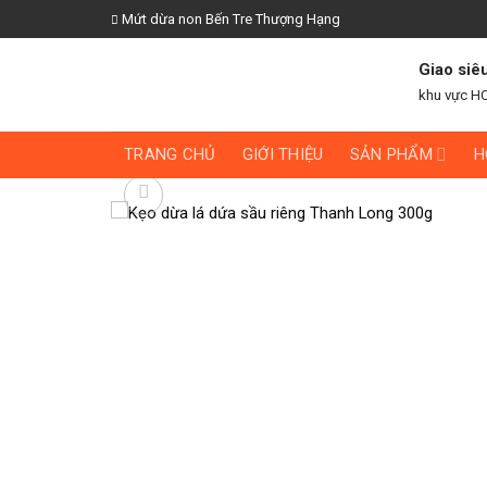
Skip
Mứt dừa non Bến Tre Thượng Hạng
to
content
Giao siê
khu vực H
TRANG CHỦ
GIỚI THIỆU
SẢN PHẨM
H