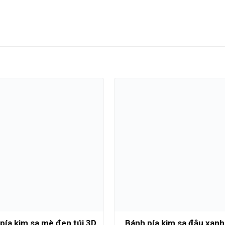
pía kim sa mè đen túi 3D
Bánh pía kim sa đậu xanh