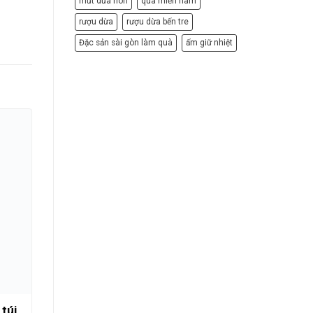
mứt dừa non
quà miền nam
rượu dừa
rượu dừa bến tre
Đặc sản sài gòn làm quà
ấm giữ nhiệt
 túi
Bánh pía bách vị thượng hạng