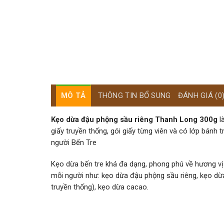
MÔ TẢ
THÔNG TIN BỔ SUNG
ĐÁNH GIÁ (0
Kẹo dừa đậu phộng sầu riêng Thanh Long 300g
l
giấy truyền thống, gói giấy từng viên và có lớp bán
người Bến Tre
Kẹo dừa bến tre khá đa dạng, phong phú về hương vị 
mỗi người như: kẹo dừa đ
ậu phộng sầu riêng, kẹo dừ
truyền thống), kẹo dừa cacao.