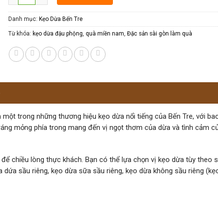
Danh mục:
Kẹo Dừa Bến Tre
Từ khóa:
kẹo dừa đậu phộng
,
quà miền nam
,
Đặc sản sài gòn làm quà
)
à một trong những thương hiệu kẹo dừa nổi tiếng của Bến Tre, với bao
h tráng mỏng phía trong mang đến vị ngọt thơm của dừa và
tình cảm c
để chiều lòng thực khách. Bạn có thể lựa chọn vị kẹo dừa tùy theo s
a dứa sầu riêng, kẹo dừa sữa sầu riêng, kẹo dừa không sầu riêng (kẹ