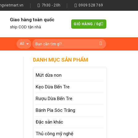
gvietmart.vn
7h30 - 20h
0909 528 769
Giao hàng toàn quốc
GIỎ HÀNG /
0
₫
ship COD tận nhà
DANH MỤC SẢN PHẨM
Mứt dừa non
Kẹo Dừa Bến Tre
Rượu Dừa Bến Tre
Bánh Pía Sóc Trăng
Đặc sản khác
Thủ công mỹ nghệ