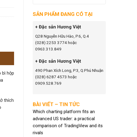
SẢN PHẨM ĐANG CÓ TẠI
+ Đặc sản Hương Việt
Q28 Nguyễn Hữu Hào, P.6, Q.4
(028) 2253 3774 hoặc
0963.313.849
+ Đặc sản Hương Việt
490 Phan Xích Long, P.3, Q.Phú Nhuận
 bì hộp
(028) 6287 4573 hoặc
ủa
0909.528.769
ở thích
BÀI VIẾT – TIN TỨC
o
Which charting platform fits an
advanced US trader: a practical
comparison of TradingView and its
rivals